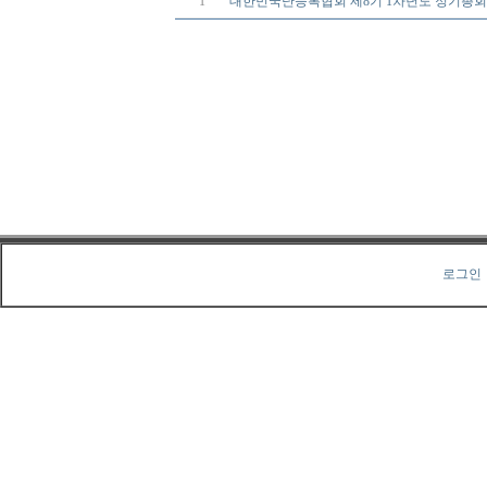
1
대한민국난등록협회 제8기 1차년도 정기총회
로그인