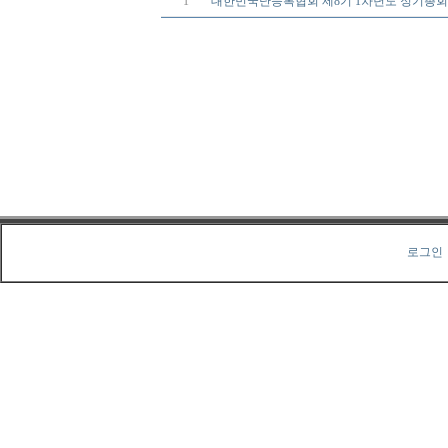
1
대한민국난등록협회 제8기 1차년도 정기총회
로그인